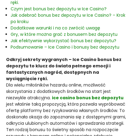
ręki.
Czym jest bonus bez depozytu w Ice Casino?
Jak odebrać bonus bez depozytu w Ice Casino? – Krok
po kroku
Dodatkowe warunki i na co zwrócić uwagę
Gry, w które można grać z bonusem bez depozytu
Jak efektywnie wykorzystać bonus bez depozytu?
Podsumowanie – Ice Casino i bonusy bez depozytu
Odkryj sekrety wygranych – Ice Casino bonus bez
depozytu to klucz do świata pełnego emocji i
fantastycznych nagród, dostępnych na
wyciągnięcie ręki.
Dla wielu miłośników hazardu online, możliwość
skorzystania z dodatkowych środków na start jest
niezwykle atrakcyjna.
ice casino bonus bez depozytu
jest właśnie taką propozycją, która pozwala wypróbować
ofertę platformy bez ryzykowania własnych środków. To
doskonała okazja do zapoznania się z dostępnymi grami,
odkrycia ulubionych automatów i sprawdzania strategii.
Ten rodzaj bonusu to świetny sposób na rozpoczęcie