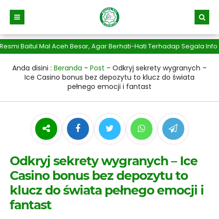
Baitul Mal Aceh Besar, Agar Berhati-Hati Terhadap Segala Info Pen
Anda disini :
Beranda
-
Post
-
Odkryj sekrety wygranych –
Ice Casino bonus bez depozytu to klucz do świata
pełnego emocji i fantast
Odkryj sekrety wygranych – Ice
Casino bonus bez depozytu to
klucz do świata pełnego emocji i
fantast