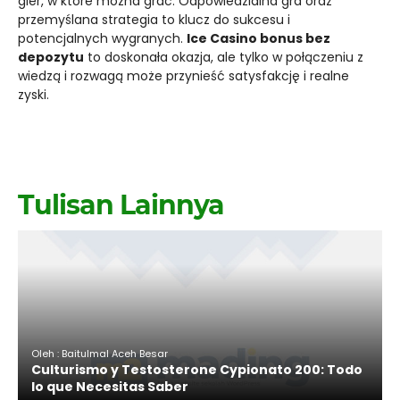
gier, w które można grać. Odpowiedzialna gra oraz
przemyślana strategia to klucz do sukcesu i
potencjalnych wygranych.
Ice Casino bonus bez
depozytu
to doskonała okazja, ale tylko w połączeniu z
wiedzą i rozwagą może przynieść satysfakcję i realne
zyski.
Tulisan Lainnya
Oleh : Baitulmal Aceh Besar
Culturismo y Testosterone Cypionato 200: Todo
lo que Necesitas Saber