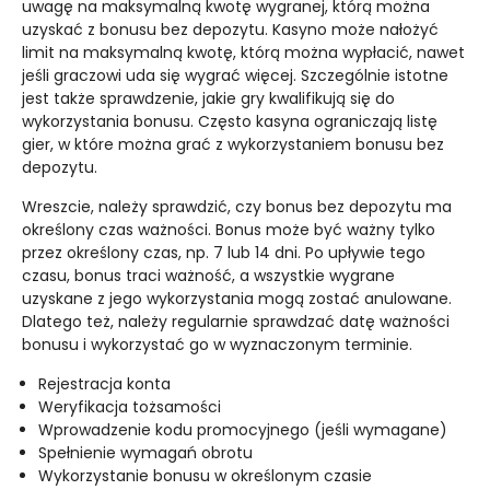
uwagę na maksymalną kwotę wygranej, którą można
uzyskać z bonusu bez depozytu. Kasyno może nałożyć
limit na maksymalną kwotę, którą można wypłacić, nawet
jeśli graczowi uda się wygrać więcej. Szczególnie istotne
jest także sprawdzenie, jakie gry kwalifikują się do
wykorzystania bonusu. Często kasyna ograniczają listę
gier, w które można grać z wykorzystaniem bonusu bez
depozytu.
Wreszcie, należy sprawdzić, czy bonus bez depozytu ma
określony czas ważności. Bonus może być ważny tylko
przez określony czas, np. 7 lub 14 dni. Po upływie tego
czasu, bonus traci ważność, a wszystkie wygrane
uzyskane z jego wykorzystania mogą zostać anulowane.
Dlatego też, należy regularnie sprawdzać datę ważności
bonusu i wykorzystać go w wyznaczonym terminie.
Rejestracja konta
Weryfikacja tożsamości
Wprowadzenie kodu promocyjnego (jeśli wymagane)
Spełnienie wymagań obrotu
Wykorzystanie bonusu w określonym czasie