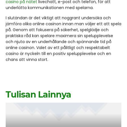
casino på nätet
livechatt, e-post och telefon, för att
underlätta kommunikationen med spelarna.
I slutändan är det viktigt att noggrant undersöka och
jämföra olika online casinon innan man väljer ett att spela
på. Genom att fokusera på säkerhet, spelglädje och
praktiska råd kan spelare maximera sin spelupplevelse
och njuta av en underhållande och spännande tid på
online casinon. Valet av ett pålitligt och respektabelt
casino är nyckeln till en positiv spelupplevelse och en
chans att vinna stort.
Tulisan Lainnya