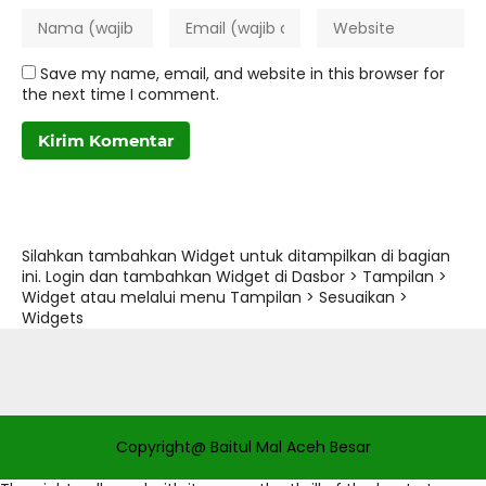
Save my name, email, and website in this browser for
the next time I comment.
Silahkan tambahkan Widget untuk ditampilkan di bagian
ini. Login dan tambahkan Widget di Dasbor > Tampilan >
Widget atau melalui menu Tampilan > Sesuaikan >
Widgets
Copyright@ Baitul Mal Aceh Besar