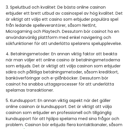
3. Spelutbud och kvalitet: De bästa online casinon
erbjuder ett brett utbud av casinospel av hög kvalitet. Det
är viktigt att välja ett casino som erbjuder populära spel
från ledande spelleverantörer, såsom NetEnt,
Microgaming och Playtech. Dessutom bör casinot ha en
användarvänlig plattform med enkel navigering och
sökfunktioner för att underlätta spelarens spelupplevelse.
4. Betalningsmetoder: En annan viktig faktor att beakta
när man väljer ett online casino är betalningsmetoderna
som erbjuds. Det är viktigt att välja casinon som erbjuder
säkra och pålitliga betalningsmetoder, såsom kreditkort,
banköverföringar och e-plånböcker. Dessutom bör
casinot ha snabba uttagsprocesser för att underlätta
spelarnas transaktioner.
5. Kundsupport: En annan viktig aspekt när det gäller
online casinon är kundsupport. Det är viktigt att välja
casinon som erbjuder en professionell och tillgänglig
kundsupport för att hjälpa spelarna med sina frågor och
problem. Casinon bör erbjuda flera kontaktkanaler, såsom