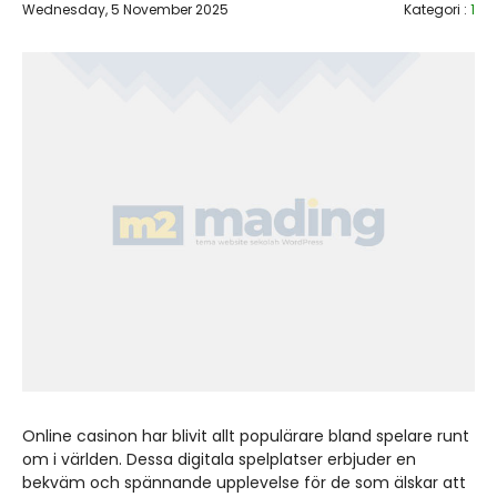
Wednesday, 5 November 2025
Kategori :
1
Online casinon har blivit allt populärare bland spelare runt
om i världen. Dessa digitala spelplatser erbjuder en
bekväm och spännande upplevelse för de som älskar att