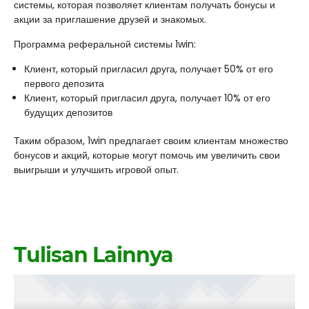
системы, которая позволяет клиентам получать бонусы и
акции за приглашение друзей и знакомых.
Программа реферальной системы 1win:
Клиент, который пригласил друга, получает 50% от его
первого депозита
Клиент, который пригласил друга, получает 10% от его
будущих депозитов
Таким образом, 1win предлагает своим клиентам множество
бонусов и акций, которые могут помочь им увеличить свои
выигрыши и улучшить игровой опыт.
Tulisan Lainnya