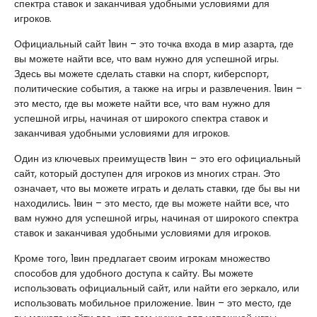
спектра ставок и заканчивая удобными условиями для
игроков.
Официальный сайт 1вин – это точка входа в мир азарта, где
вы можете найти все, что вам нужно для успешной игры.
Здесь вы можете сделать ставки на спорт, киберспорт,
политические события, а также на игры и развлечения. 1вин –
это место, где вы можете найти все, что вам нужно для
успешной игры, начиная от широкого спектра ставок и
заканчивая удобными условиями для игроков.
Один из ключевых преимуществ 1вин – это его официальный
сайт, который доступен для игроков из многих стран. Это
означает, что вы можете играть и делать ставки, где бы вы ни
находились. 1вин – это место, где вы можете найти все, что
вам нужно для успешной игры, начиная от широкого спектра
ставок и заканчивая удобными условиями для игроков.
Кроме того, 1вин предлагает своим игрокам множество
способов для удобного доступа к сайту. Вы можете
использовать официальный сайт, или найти его зеркало, или
использовать мобильное приложение. 1вин – это место, где