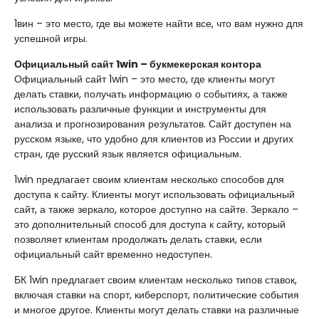
1вин – это место, где вы можете найти все, что вам нужно для
успешной игры.
Официальный сайт 1win – букмекерская контора
Официальный сайт 1win – это место, где клиенты могут
делать ставки, получать информацию о событиях, а также
использовать различные функции и инструменты для
анализа и прогнозирования результатов. Сайт доступен на
русском языке, что удобно для клиентов из России и других
стран, где русский язык является официальным.
1win предлагает своим клиентам несколько способов для
доступа к сайту. Клиенты могут использовать официальный
сайт, а также зеркало, которое доступно на сайте. Зеркало –
это дополнительный способ для доступа к сайту, который
позволяет клиентам продолжать делать ставки, если
официальный сайт временно недоступен.
БК 1win предлагает своим клиентам несколько типов ставок,
включая ставки на спорт, киберспорт, политические события
и многое другое. Клиенты могут делать ставки на различные