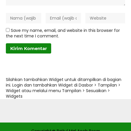
Save my name, email, and website in this browser for
the next time I comment.
Silahkan tambahkan Widget untuk ditampilkan di bagian
ini. Login dan tambahkan Widget di Dasbor > Tampilan >
Widget atau melalui menu Tampilan > Sesuaikan >
Widgets