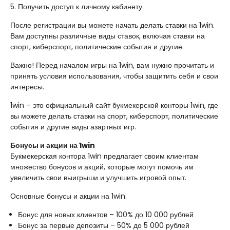
5. Получить доступ к личному кабинету.
После регистрации вы можете начать делать ставки на 1win.
Вам доступны различные виды ставок, включая ставки на
спорт, киберспорт, политические события и другие.
Важно! Перед началом игры на 1win, вам нужно прочитать и
принять условия использования, чтобы защитить себя и свои
интересы.
1win – это официальный сайт букмекерской конторы 1win, где
вы можете делать ставки на спорт, киберспорт, политические
события и другие виды азартных игр.
Бонусы и акции на 1win
Букмекерская контора 1win предлагает своим клиентам
множество бонусов и акций, которые могут помочь им
увеличить свои выигрыши и улучшить игровой опыт.
Основные бонусы и акции на 1win:
Бонус для новых клиентов – 100% до 10 000 рублей
Бонус за первые депозиты – 50% до 5 000 рублей