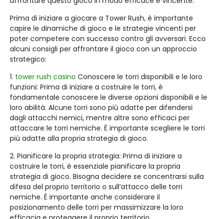
affrontare questo gioco in modo efficace e vincente.
Prima di iniziare a giocare a Tower Rush, è importante
capire le dinamiche di gioco e le strategie vincenti per
poter competere con successo contro gli avversari. Ecco
alcuni consigli per affrontare il gioco con un approccio
strategico:
1.
tower rush casino
Conoscere le torri disponibili e le loro
funzioni: Prima di iniziare a costruire le torri, è
fondamentale conoscere le diverse opzioni disponibili e le
loro abilità. Alcune torri sono più adatte per difendersi
dagli attacchi nemici, mentre altre sono efficaci per
attaccare le torri nemiche. È importante scegliere le torri
più adatte alla propria strategia di gioco.
2. Pianificare la propria strategia: Prima di iniziare a
costruire le torri, è essenziale pianificare la propria
strategia di gioco. Bisogna decidere se concentrarsi sulla
difesa del proprio territorio o sull’attacco delle torri
nemiche. È importante anche considerare il
posizionamento delle torri per massimizzare la loro
efficacia e proteggere il proprio territorio.