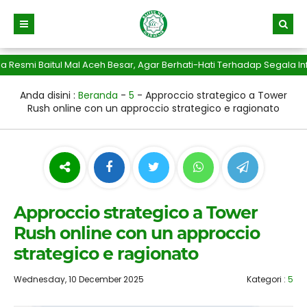
mi Baitul Mal Aceh Besar, Agar Berhati-Hati Terhadap Segala Info
Anda disini :
Beranda
-
5
-
Approccio strategico a Tower
Rush online con un approccio strategico e ragionato
Approccio strategico a Tower
Rush online con un approccio
strategico e ragionato
Wednesday, 10 December 2025
Kategori :
5