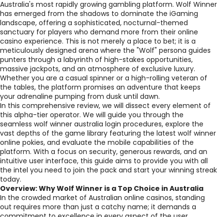
Australia's most rapidly growing gambling platform. Wolf Winner
has emerged from the shadows to dominate the iGaming
landscape, offering a sophisticated, nocturnal-themed
sanctuary for players who demand more from their online
casino experience. This is not merely a place to bet; it is a
meticulously designed arena where the "Wolf" persona guides
punters through a labyrinth of high-stakes opportunities,
massive jackpots, and an atmosphere of exclusive luxury.
Whether you are a casual spinner or a high-rolling veteran of
the tables, the platform promises an adventure that keeps
your adrenaline pumping from dusk until dawn.
In this comprehensive review, we will dissect every element of
this alpha-tier operator. We will guide you through the
seamless wolf winner australia login procedures, explore the
vast depths of the game library featuring the latest wolf winner
online pokies, and evaluate the mobile capabilities of the
platform. With a focus on security, generous rewards, and an
intuitive user interface, this guide aims to provide you with all
the intel you need to join the pack and start your winning streak
today.
Overview: Why Wolf Winner is a Top Choice in Australia
In the crowded market of Australian online casinos, standing
out requires more than just a catchy name; it demands a
commitment to excellence in every aspect of the user