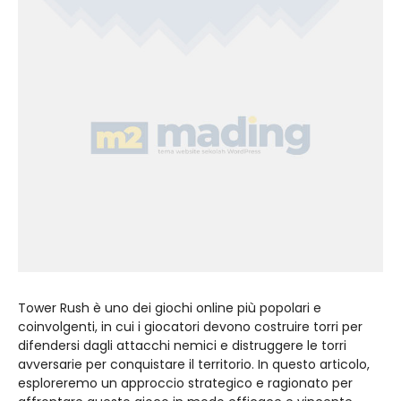
Tower Rush è uno dei giochi online più popolari e
coinvolgenti, in cui i giocatori devono costruire torri per
difendersi dagli attacchi nemici e distruggere le torri
avversarie per conquistare il territorio. In questo articolo,
esploreremo un approccio strategico e ragionato per