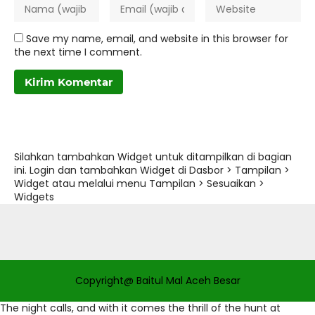
Save my name, email, and website in this browser for
the next time I comment.
Silahkan tambahkan Widget untuk ditampilkan di bagian
ini. Login dan tambahkan Widget di Dasbor > Tampilan >
Widget atau melalui menu Tampilan > Sesuaikan >
Widgets
Copyright@ Baitul Mal Aceh Besar
The night calls, and with it comes the thrill of the hunt at