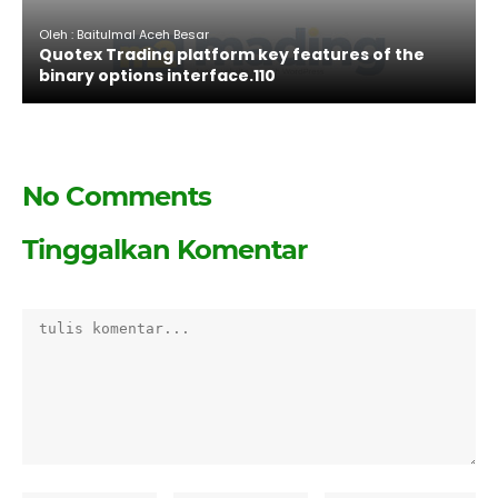
Oleh : Baitulmal Aceh Besar
Quotex Trading platform key features of the
binary options interface.110
No Comments
Tinggalkan Komentar