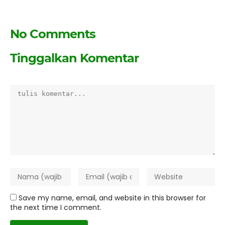
No Comments
Tinggalkan Komentar
Save my name, email, and website in this browser for
the next time I comment.