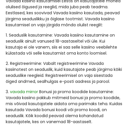
Vavada kasiino kasutamisel Eestis on kasutajatele mõned
olulised õigused ja reeglid, mida juba peab teadma.
Eestlased, kes soovivad Vavada kasiino kasutada, peavad
järgima seaduslikku ja õiglase tootmist. Vavada kasiino
kasutamisel on vaja järgida mõnda olulist reeglit:
1. Seaduslik kasutamine: Vavada kasiino kasutamine on
seaduslik ainult vanused 18-aastaseltel või üle. Kui
kasutaja ei ole vanem, siis ei saa selle kasiino veebilehte
külastada või selle kasutamist oma konto loomisel.
2. Registreerimine: Vabalt registreerimine Vavada
kasiinotest on seaduslik, kuid kasutajate peab järgima kõiki
seaduslike reegleid. Registreerimisel on vaja sisestada
õiged andmed, sealhulgas e-posti aadress ja parool.
3.
vavada mirror
Bonusi ja promo koodide kasutamine:
Vavada kasiino pakkub mitmeid bonusi ja promo koodide,
mis võivad kasutajatele aidata oma parimaks teha. Kuidas
kasutada Vavada bonusi koodi või promo koodi, on
seaduslik. Kõik koodid peavad olema kohandatud
kasutajatele, kes on vanemad 18-aastaselt.