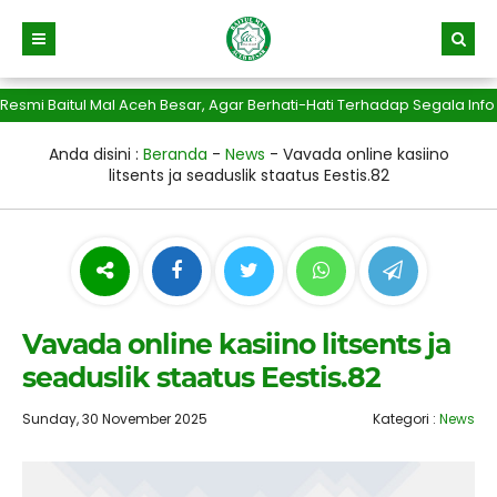
 Baitul Mal Aceh Besar, Agar Berhati-Hati Terhadap Segala Info Pe
Anda disini :
Beranda
-
News
-
Vavada online kasiino
litsents ja seaduslik staatus Eestis.82
Vavada online kasiino litsents ja
seaduslik staatus Eestis.82
Sunday, 30 November 2025
Kategori :
News