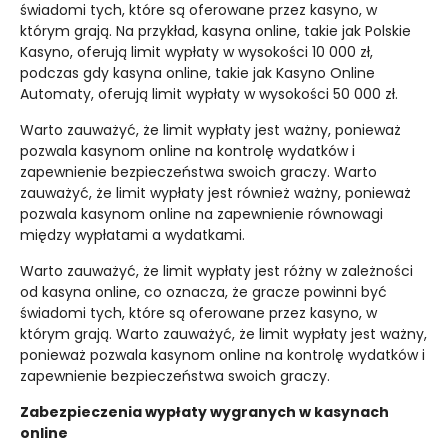
świadomi tych, które są oferowane przez kasyno, w
którym grają. Na przykład, kasyna online, takie jak Polskie
Kasyno, oferują limit wypłaty w wysokości 10 000 zł,
podczas gdy kasyna online, takie jak Kasyno Online
Automaty, oferują limit wypłaty w wysokości 50 000 zł.
Warto zauważyć, że limit wypłaty jest ważny, ponieważ
pozwala kasynom online na kontrolę wydatków i
zapewnienie bezpieczeństwa swoich graczy. Warto
zauważyć, że limit wypłaty jest również ważny, ponieważ
pozwala kasynom online na zapewnienie równowagi
między wypłatami a wydatkami.
Warto zauważyć, że limit wypłaty jest różny w zależności
od kasyna online, co oznacza, że gracze powinni być
świadomi tych, które są oferowane przez kasyno, w
którym grają. Warto zauważyć, że limit wypłaty jest ważny,
ponieważ pozwala kasynom online na kontrolę wydatków i
zapewnienie bezpieczeństwa swoich graczy.
Zabezpieczenia wypłaty wygranych w kasynach
online