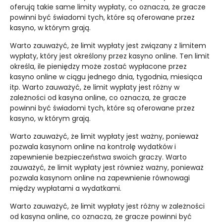
oferują takie same limity wypłaty, co oznacza, że gracze
powinni być świadomi tych, które są oferowane przez
kasyno, w którym grają.
Warto zauważyć, że limit wypłaty jest związany z limitem
wypłaty, który jest określony przez kasyno online. Ten limit
określa, ile pieniędzy może zostać wypłacone przez
kasyno online w ciągu jednego dnia, tygodnia, miesiąca
itp. Warto zauważyć, że limit wypłaty jest różny w
zależności od kasyna online, co oznacza, że gracze
powinni być świadomi tych, które są oferowane przez
kasyno, w którym grają.
Warto zauważyć, że limit wypłaty jest ważny, ponieważ
pozwala kasynom online na kontrolę wydatków i
zapewnienie bezpieczeństwa swoich graczy. Warto
zauważyć, że limit wypłaty jest również ważny, ponieważ
pozwala kasynom online na zapewnienie równowagi
między wypłatami a wydatkami.
Warto zauważyć, że limit wypłaty jest różny w zależności
od kasyna online, co oznacza, że gracze powinni być