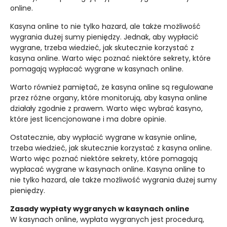
online.
Kasyna online to nie tylko hazard, ale także możliwość
wygrania dużej sumy pieniędzy. Jednak, aby wypłacić
wygrane, trzeba wiedzieć, jak skutecznie korzystać z
kasyna online. Warto więc poznać niektóre sekrety, które
pomagają wypłacać wygrane w kasynach online.
Warto również pamiętać, że kasyna online są regulowane
przez różne organy, które monitorują, aby kasyna online
działały zgodnie z prawem. Warto więc wybrać kasyno,
które jest licencjonowane i ma dobre opinie.
Ostatecznie, aby wypłacić wygrane w kasynie online,
trzeba wiedzieć, jak skutecznie korzystać z kasyna online.
Warto więc poznać niektóre sekrety, które pomagają
wypłacać wygrane w kasynach online. Kasyna online to
nie tylko hazard, ale także możliwość wygrania dużej sumy
pieniędzy.
Zasady wypłaty wygranych w kasynach online
W kasynach online, wypłata wygranych jest procedurą,