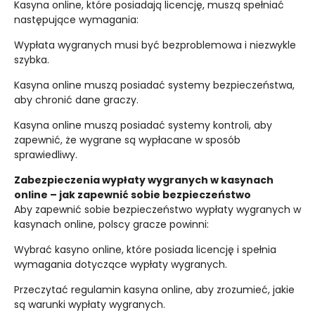
Kasyna online, które posiadają licencję, muszą spełniać
następujące wymagania:
Wypłata wygranych musi być bezproblemowa i niezwykle
szybka.
Kasyna online muszą posiadać systemy bezpieczeństwa,
aby chronić dane graczy.
Kasyna online muszą posiadać systemy kontroli, aby
zapewnić, że wygrane są wypłacane w sposób
sprawiedliwy.
Zabezpieczenia wypłaty wygranych w kasynach
online – jak zapewnić sobie bezpieczeństwo
Aby zapewnić sobie bezpieczeństwo wypłaty wygranych w
kasynach online, polscy gracze powinni:
Wybrać kasyno online, które posiada licencję i spełnia
wymagania dotyczące wypłaty wygranych.
Przeczytać regulamin kasyna online, aby zrozumieć, jakie
są warunki wypłaty wygranych.