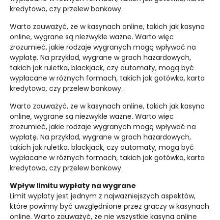
kredytowa, czy przelew bankowy.
Warto zauważyć, że w kasynach online, takich jak kasyno
online, wygrane są niezwykle ważne. Warto więc
zrozumieć, jakie rodzaje wygranych mogą wpływać na
wypłatę. Na przykład, wygrane w grach hazardowych,
takich jak ruletka, blackjack, czy automaty, mogą być
wypłacane w różnych formach, takich jak gotówka, karta
kredytowa, czy przelew bankowy.
Warto zauważyć, że w kasynach online, takich jak kasyno
online, wygrane są niezwykle ważne. Warto więc
zrozumieć, jakie rodzaje wygranych mogą wpływać na
wypłatę. Na przykład, wygrane w grach hazardowych,
takich jak ruletka, blackjack, czy automaty, mogą być
wypłacane w różnych formach, takich jak gotówka, karta
kredytowa, czy przelew bankowy.
Wpływ limitu wypłaty na wygrane
Limit wypłaty jest jednym z najważniejszych aspektów,
które powinny być uwzględnione przez graczy w kasynach
online. Warto zauważyć, że nie wszystkie kasyna online