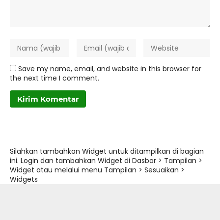
Save my name, email, and website in this browser for
the next time I comment.
Silahkan tambahkan Widget untuk ditampilkan di bagian
ini. Login dan tambahkan Widget di Dasbor > Tampilan >
Widget atau melalui menu Tampilan > Sesuaikan >
Widgets