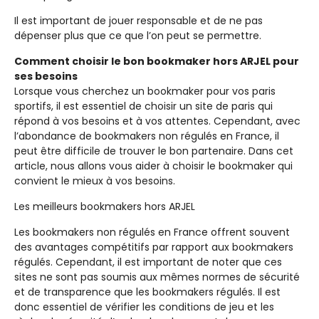
Il est important de jouer responsable et de ne pas
dépenser plus que ce que l’on peut se permettre.
Comment choisir le bon bookmaker hors ARJEL pour
ses besoins
Lorsque vous cherchez un bookmaker pour vos paris
sportifs, il est essentiel de choisir un site de paris qui
répond à vos besoins et à vos attentes. Cependant, avec
l’abondance de bookmakers non régulés en France, il
peut être difficile de trouver le bon partenaire. Dans cet
article, nous allons vous aider à choisir le bookmaker qui
convient le mieux à vos besoins.
Les meilleurs bookmakers hors ARJEL
Les bookmakers non régulés en France offrent souvent
des avantages compétitifs par rapport aux bookmakers
régulés. Cependant, il est important de noter que ces
sites ne sont pas soumis aux mêmes normes de sécurité
et de transparence que les bookmakers régulés. Il est
donc essentiel de vérifier les conditions de jeu et les