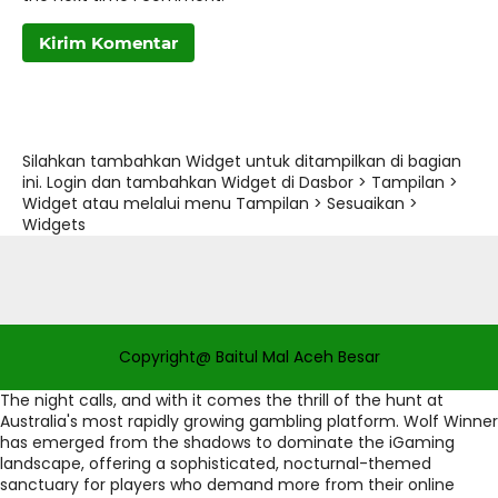
Silahkan tambahkan Widget untuk ditampilkan di bagian
ini. Login dan tambahkan Widget di Dasbor > Tampilan >
Widget atau melalui menu Tampilan > Sesuaikan >
Widgets
Copyright@ Baitul Mal Aceh Besar
The night calls, and with it comes the thrill of the hunt at
Australia's most rapidly growing gambling platform. Wolf Winner
has emerged from the shadows to dominate the iGaming
landscape, offering a sophisticated, nocturnal-themed
sanctuary for players who demand more from their online