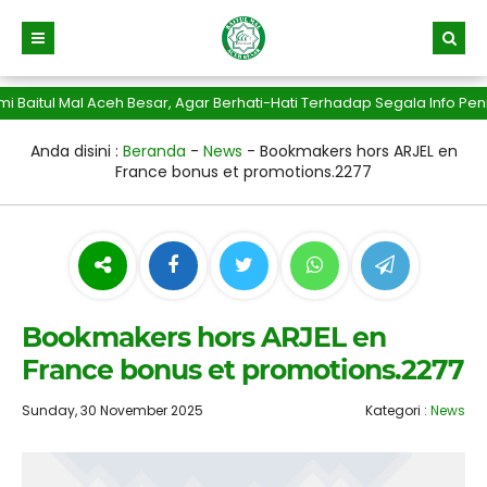
ul Mal Aceh Besar, Agar Berhati-Hati Terhadap Segala Info Penipua
Anda disini :
Beranda
-
News
-
Bookmakers hors ARJEL en
France bonus et promotions.2277
Bookmakers hors ARJEL en
France bonus et promotions.2277
Sunday, 30 November 2025
Kategori :
News