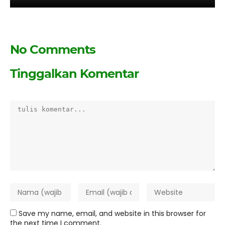
No Comments
Tinggalkan Komentar
Save my name, email, and website in this browser for
the next time I comment.