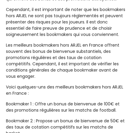
Cependant, il est important de noter que les bookmakers
hors ARJEL ne sont pas toujours réglementés et peuvent
présenter des risques pour les joueurs. Il est donc
essentiel de faire preuve de prudence et de choisir
soigneusement les bookmakers qui vous conviennent.
Les meilleurs bookmakers hors ARJEL en France offrent
souvent des bonus de bienvenue substantiels, des
promotions régulières et des taux de cotation
compétitifs. Cependant, il est important de vérifier les
conditions générales de chaque bookmaker avant de
vous engager.
Voici quelques-uns des meilleurs bookmakers hors ARJEL
en France :
Bookmaker 1 : Offre un bonus de bienvenue de 100€ et
des promotions régulières sur les matchs de football.
Bookmaker 2 : Propose un bonus de bienvenue de 50€ et
des taux de cotation compétitifs sur les matchs de