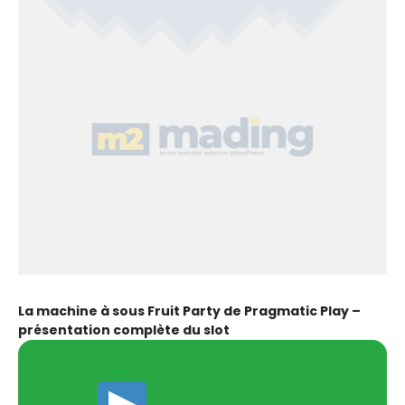
La machine à sous Fruit Party de Pragmatic Play –
présentation complète du slot