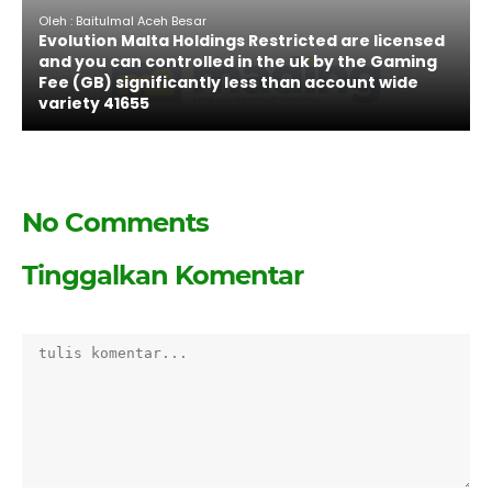
Oleh : Baitulmal Aceh Besar
Evolution Malta Holdings Restricted are licensed
and you can controlled in the uk by the Gaming
Fee (GB) significantly less than account wide
variety 41655
No Comments
Tinggalkan Komentar