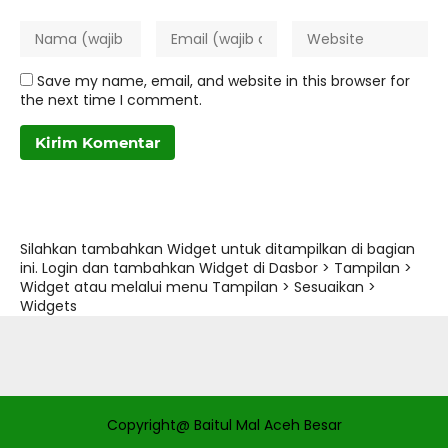
Save my name, email, and website in this browser for
the next time I comment.
Silahkan tambahkan Widget untuk ditampilkan di bagian
ini. Login dan tambahkan Widget di Dasbor > Tampilan >
Widget atau melalui menu Tampilan > Sesuaikan >
Widgets
Copyright@ Baitul Mal Aceh Besar