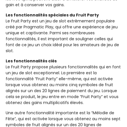
gain et à conserver vos gains.
Les fonctionnalités spéciales du Fruit Party
Le Fruit Party est un jeu de slot extrêmement populaire
créé par Pragmatic Play, qui offre une expérience de jeu
unique et captivante. Parmi ses nombreuses
fonctionnalités, il est important de souligner celles qui
font de ce jeu un choix idéal pour les amateurs de jeu de
slot.
Les fonctionnalités clés
Le Fruit Party propose plusieurs fonctionnalités qui en font
un jeu de slot exceptionnel. La première est la
fonctionnalité “Fruit Party” elle-même, qui est activée
lorsque vous obtenez au moins cinq symboles de fruit
alignés sur un des 20 lignes de paiement du jeu. Lorsque
cela se produit, le jeu entre en mode “Fruit Party” et vous
obtenez des gains multiplicatifs élevés.
Une autre fonctionnalité importante est la “Mélodie de
Fête”, qui est activée lorsque vous obtenez au moins sept
symboles de fruit alignés sur un des 20 lignes de