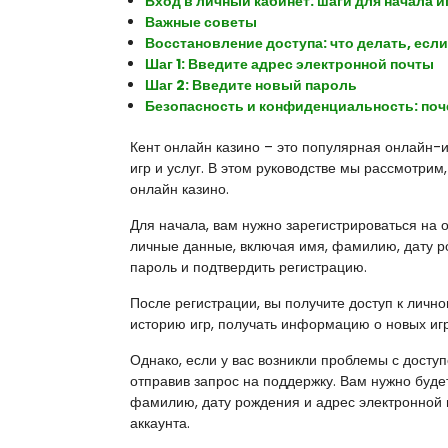
Вход в личный кабинет: шаги для начала 
Важные советы
Восстановление доступа: что делать, есл
Шаг 1: Введите адрес электронной почты
Шаг 2: Введите новый пароль
Безопасность и конфиденциальность: поч
Кент онлайн казино – это популярная онлайн-
игр и услуг. В этом руководстве мы рассмотрим,
онлайн казино.
Для начала, вам нужно зарегистрироваться на 
личные данные, включая имя, фамилию, дату р
пароль и подтвердить регистрацию.
После регистрации, вы получите доступ к лично
историю игр, получать информацию о новых игр
Однако, если у вас возникли проблемы с доступ
отправив запрос на поддержку. Вам нужно буд
фамилию, дату рождения и адрес электронной п
аккаунта.