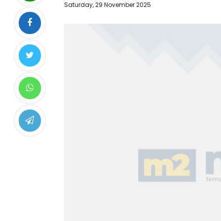
Saturday, 29 November 2025