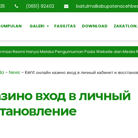
36
(0651) 92402
baitulmalkabupatenacehbe
GUMPULAN
GALERI
FASILITAS
DOWNLOAD
ZAKATLON.
 Resmi Hanya Melalui Pengumuman Pada Website dan Media Resmi Bait
da
-
News
-
Kent онлайн казино вход в личный кабинет и восстано
азино вход в личный
становление