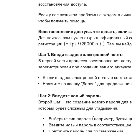
восстановления доступа.
Если у вас возникли проблемы с входом в личны
чтобы получить помощь.
Восстановление доступа: что делать, если 
Для начала, вам нужно открыть официальный са
регистрации (https://28000.ru/ ). Там вы найд
Шаг 1: Введите адрес электронной почты
В первой части процесса восстановления досту
зарегистрирован при создании вашего аккаунта
Введите адрес электронной почты в соответ
Нажмите на кнопку “Далее” для продолжения
Шаг 2: Введите новый пароль
Второй шаг – это создание нового пароля для 
который будет сложным для угадывания.
Выберите тип пароля (например, буквы, ц
Введите новый пароль в соответствующее
Повторите пароль для подтверждения.