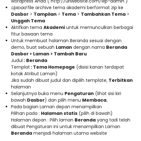
wordpress Anda ( http://urlwebsite.com/wp-admin )
Upload
file archive tema akademi berformat zip ke
Dasbor
>
Tampilan
>
Tema
>
Tambahkan Tema
>
Unggah Tema
Aktifkan tema
Akademi
untuk memunculkan berbagai
fitur bawaan tema
Untuk membuat halaman Beranda sesuai dengan
demo, buat sebuah
Laman
dengan nama
Beranda
Dasbor > Laman > Tambah Baru
Judul
:
Beranda
Templat
: Tema Homepage
(disisi kanan terdapat
kotak Atribut Laman)
Jika sudah dibuat judul dan dipilih template,
Terbitkan
halaman
Selanjutnya buka menu
Pengaturan
(lihat sisi kiri
bawah
Dasbor
) dan pilih menu
Membaca.
Pada bagian Laman depan menampilkan
Pilihan pada :
Halaman statis
(pilih di bawah)
Halaman depan : Pilih laman
Beranda
yang tadi telah
dibuat Pengaturan ini untuk menampilkan Laman
Beranda
menjadi halaman utama website