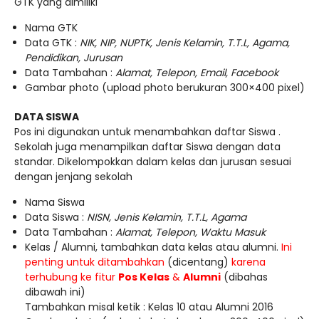
GTK yang dimiliki
Nama GTK
Data GTK :
NIK, NIP, NUPTK, Jenis Kelamin, T.T.L, Agama,
Pendidikan, Jurusan
Data Tambahan :
Alamat, Telepon, Email, Facebook
Gambar photo (upload photo berukuran 300×400 pixel)
DATA SISWA
Pos ini digunakan untuk menambahkan daftar Siswa .
Sekolah juga menampilkan daftar Siswa dengan data
standar. Dikelompokkan dalam kelas dan jurusan sesuai
dengan jenjang sekolah
Nama Siswa
Data Siswa :
NISN, Jenis Kelamin, T.T.L, Agama
Data Tambahan :
Alamat, Telepon, Waktu Masuk
Kelas / Alumni, tambahkan data kelas atau alumni.
Ini
penting untuk ditambahkan
(dicentang)
karena
terhubung ke fitur
Pos Kelas
&
Alumni
(dibahas
dibawah ini)
Tambahkan misal ketik : Kelas 10 atau Alumni 2016