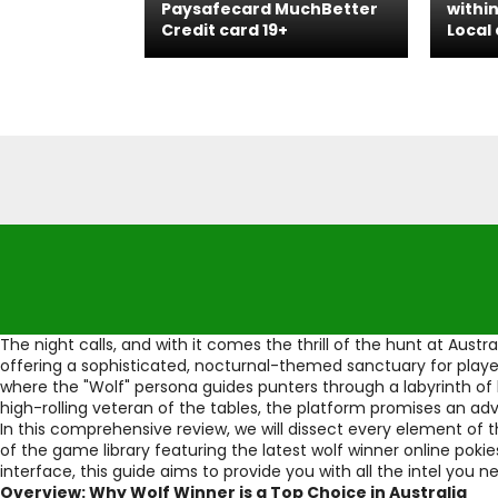
Paysafecard MuchBetter
within
Credit card 19+
Local
The night calls, and with it comes the thrill of the hunt at A
offering a sophisticated, nocturnal-themed sanctuary for player
where the "Wolf" persona guides punters through a labyrinth of 
high-rolling veteran of the tables, the platform promises an a
In this comprehensive review, we will dissect every element of t
of the game library featuring the latest wolf winner online poki
interface, this guide aims to provide you with all the intel you 
Overview: Why Wolf Winner is a Top Choice in Australia