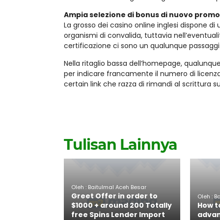
Ampia selezione di bonus di nuovo promozio
La grosso dei casino online inglesi dispone di
organismi di convalida, tuttavia nell’eventuali
certificazione ci sono un qualunque passaggi inf
Nella ritaglio bassa dell’homepage, qualunque
per indicare francamente il numero di licenza 
certain link che razza di rimandi al scrittura su
Tulisan Lainnya
Oleh : Baitulmal Aceh Besar
Greet Offer in order to
Oleh : B
$1000 + around 200 Totally
How t
free Spins Lender Import
advan