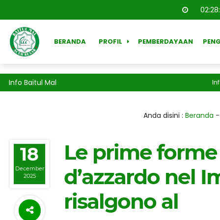
02
:
28
:
BERANDA
PROFIL
PEMBERDAYAAN
PEN
Info Baitul Mal
Inform
Anda disini :
Beranda
Le prime forme 
18
d’azzardo nel I
December
2025
risalgono al