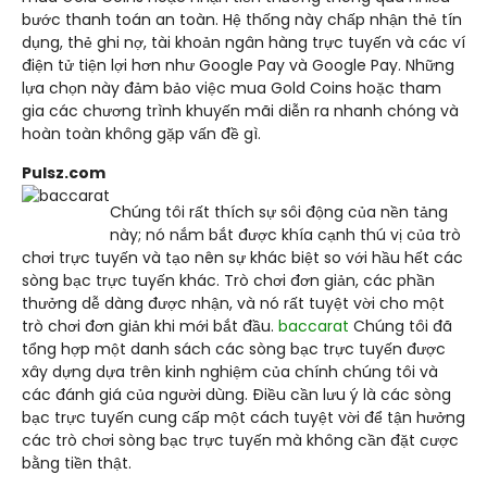
bước thanh toán an toàn. Hệ thống này chấp nhận thẻ tín
dụng, thẻ ghi nợ, tài khoản ngân hàng trực tuyến và các ví
điện tử tiện lợi hơn như Google Pay và Google Pay. Những
lựa chọn này đảm bảo việc mua Gold Coins hoặc tham
gia các chương trình khuyến mãi diễn ra nhanh chóng và
hoàn toàn không gặp vấn đề gì.
Pulsz.com
Chúng tôi rất thích sự sôi động của nền tảng
này; nó nắm bắt được khía cạnh thú vị của trò
chơi trực tuyến và tạo nên sự khác biệt so với hầu hết các
sòng bạc trực tuyến khác. Trò chơi đơn giản, các phần
thưởng dễ dàng được nhận, và nó rất tuyệt vời cho một
trò chơi đơn giản khi mới bắt đầu.
baccarat
Chúng tôi đã
tổng hợp một danh sách các sòng bạc trực tuyến được
xây dựng dựa trên kinh nghiệm của chính chúng tôi và
các đánh giá của người dùng. Điều cần lưu ý là các sòng
bạc trực tuyến cung cấp một cách tuyệt vời để tận hưởng
các trò chơi sòng bạc trực tuyến mà không cần đặt cược
bằng tiền thật.