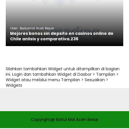
Oleh : Baitulmal Aceh Besar
Mejores bonos sin depsito en casinos online de
Chile anlisis y comparativa.236
Silahkan tambahkan Widget untuk ditampilkan di bagian
ini. Login dan tambahkan Widget di Dasbor > Tampilan >
Widget atau melalui menu Tampilan > Sesuaikan >
Widgets
Copyright@ Baitul Mal Aceh Besar