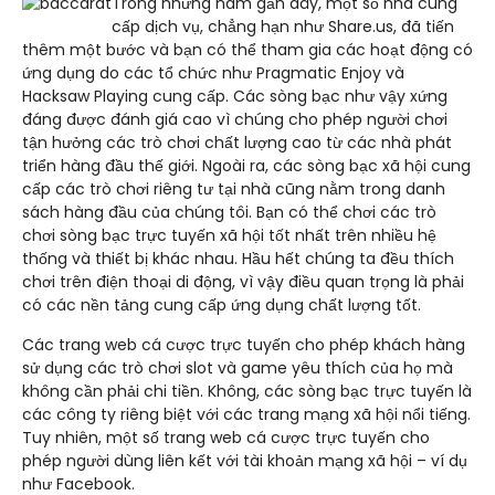
Trong những năm gần đây, một số nhà cung
cấp dịch vụ, chẳng hạn như Share.us, đã tiến
thêm một bước và bạn có thể tham gia các hoạt động có
ứng dụng do các tổ chức như Pragmatic Enjoy và
Hacksaw Playing cung cấp. Các sòng bạc như vậy xứng
đáng được đánh giá cao vì chúng cho phép người chơi
tận hưởng các trò chơi chất lượng cao từ các nhà phát
triển hàng đầu thế giới. Ngoài ra, các sòng bạc xã hội cung
cấp các trò chơi riêng tư tại nhà cũng nằm trong danh
sách hàng đầu của chúng tôi. Bạn có thể chơi các trò
chơi sòng bạc trực tuyến xã hội tốt nhất trên nhiều hệ
thống và thiết bị khác nhau. Hầu hết chúng ta đều thích
chơi trên điện thoại di động, vì vậy điều quan trọng là phải
có các nền tảng cung cấp ứng dụng chất lượng tốt.
Các trang web cá cược trực tuyến cho phép khách hàng
sử dụng các trò chơi slot và game yêu thích của họ mà
không cần phải chi tiền. Không, các sòng bạc trực tuyến là
các công ty riêng biệt với các trang mạng xã hội nổi tiếng.
Tuy nhiên, một số trang web cá cược trực tuyến cho
phép người dùng liên kết với tài khoản mạng xã hội – ví dụ
như Facebook.