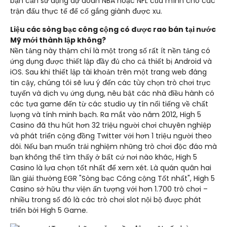
bạn cần sử dụng dự đoán NBA hoặc NFL của mình cho các
trận đấu thực tế để cố gắng giành được xu.
Liệu các sòng bạc công cộng có được rao bán tại nước
Mỹ mới thành lập không?
Nền tảng này thậm chí là một trong số rất ít nền tảng có
ứng dụng được thiết lập đầy đủ cho cả thiết bị Android và
iOS. Sau khi thiết lập tài khoản trên một trang web đáng
tin cậy, chúng tôi sẽ lưu ý đến các tùy chọn trò chơi trực
tuyến và dịch vụ ứng dụng, nêu bật các nhà điều hành có
các tựa game đến từ các studio uy tín nổi tiếng về chất
lượng và tính minh bạch. Ra mắt vào năm 2012, High 5
Casino đã thu hút hơn 32 triệu người chơi chuyên nghiệp
và phát triển cộng đồng Twitter với hơn 1 triệu người theo
dõi. Nếu bạn muốn trải nghiệm những trò chơi độc đáo mà
bạn không thể tìm thấy ở bất cứ nơi nào khác, High 5
Casino là lựa chọn tốt nhất để xem xét. Là quán quân hai
lần giải thưởng EGR "Sòng bạc Công cộng Tốt nhất", High 5
Casino sở hữu thư viện ấn tượng với hơn 1.700 trò chơi –
nhiều trong số đó là các trò chơi slot nội bộ được phát
triển bởi High 5 Game.