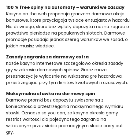
100 % free spiny na automaty – warunki we zasady
Kasyna on the web proponuja graczom darmowe akcje
bonusowe, ktore przyciagaja tysiace entuzjastow hazardu.
Nic dziwnego, skoro bez wplaty depozytu mozna zagrac o
prawdziwe pieniadze na popularnych slotach. Darmowe
promocje posiadaja jednak szereg warunkow we zasad, o
jakich musisz wiedziec.
Zasady zagrania za darmowy extra
Kazde kasyno internetowe szczegolowo okresla zasady
gry w zakresie darmowych spinow. Gracz moze
przeznaczyc je wylacznie na wskazana gre hazardowa,
przestrzegajac przy tym limitow kwotowych i czasowych.
Maksymalna stawka na darmowy spin
Darmowe promki bez depozytu zwiazane sa z
koniecznoscia przestrzegania maksymalnego wymiaru
stawki. Oznacza so you can, ze kasyno okresla gorny
restrict wartosci dla pojedynczego zagrania na
wskazanym przez siebie promocyjnym slocie carry out
gry.