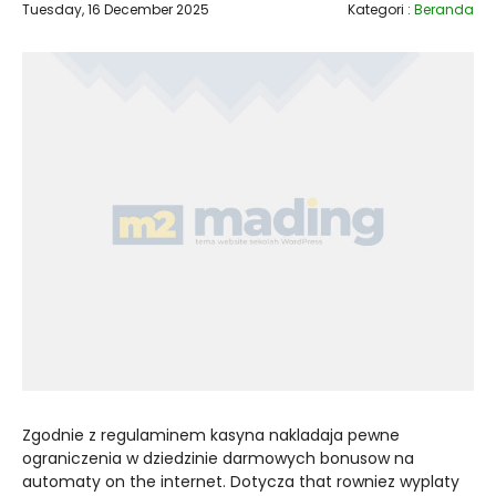
Tuesday, 16 December 2025
Kategori :
Beranda
Zgodnie z regulaminem kasyna nakladaja pewne
ograniczenia w dziedzinie darmowych bonusow na
automaty on the internet. Dotycza that rowniez wyplaty