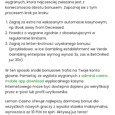
wygranych, ktora najczesciej zwiazana jest z
koniecznoscia obrotu bonusem. Zapoznaj sie z tym
procesem krok po kroku:
Zagraj za extra na wskazanym automacie kasynowym,
np. Book away from Deceased.
Powalcz o wygrane zgodnie z obowiazujacymi w
regulaminie limitami.
Zagraj za letter-krotnosc uzyskanego bonusu
(przykladowo: w Ice Gambling establishment we Verde
Gambling enterprise wymog wynosi 3x, zas w BetOnRed
juz 30x).
W ten sposob srodki bonusowe trafia na Twoje konto
glowne. Pamietaj, ze wyplata wygranych z
admiral casino
mobile app download
wyplacalnego kasyna
Internetowego moze byc dostepna dopiero po weryfikacji
przez e-post lub profil uzytkownika.
Lemon Casino oferuje najlepszy darmowy bonus dla
wszystkich nowych graczy z wysoka stawka maksymalna,
wynoszaca az 10 PLN za spin. Aktywuj juz teraz!