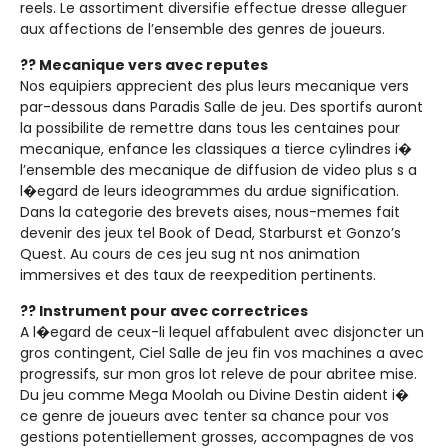
reels. Le assortiment diversifie effectue dresse alleguer
aux affections de l’ensemble des genres de joueurs.
?? Mecanique vers avec reputes
Nos equipiers apprecient des plus leurs mecanique vers
par-dessous dans Paradis Salle de jeu. Des sportifs auront
la possibilite de remettre dans tous les centaines pour
mecanique, enfance les classiques a tierce cylindres i�
l’ensemble des mecanique de diffusion de video plus s a
l�egard de leurs ideogrammes du ardue signification.
Dans la categorie des brevets aises, nous-memes fait
devenir des jeux tel Book of Dead, Starburst et Gonzo’s
Quest. Au cours de ces jeu sug nt nos animation
immersives et des taux de reexpedition pertinents.
?? Instrument pour avec correctrices
A l�egard de ceux-li lequel affabulent avec disjoncter un
gros contingent, Ciel Salle de jeu fin vos machines a avec
progressifs, sur mon gros lot releve de pour abritee mise.
Du jeu comme Mega Moolah ou Divine Destin aident i�
ce genre de joueurs avec tenter sa chance pour vos
gestions potentiellement grosses, accompagnes de vos