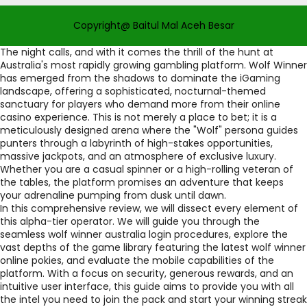
Copyright@ Baitul Mal Aceh Besar
The night calls, and with it comes the thrill of the hunt at
Australia's most rapidly growing gambling platform. Wolf Winner
has emerged from the shadows to dominate the iGaming
landscape, offering a sophisticated, nocturnal-themed
sanctuary for players who demand more from their online
casino experience. This is not merely a place to bet; it is a
meticulously designed arena where the "Wolf" persona guides
punters through a labyrinth of high-stakes opportunities,
massive jackpots, and an atmosphere of exclusive luxury.
Whether you are a casual spinner or a high-rolling veteran of
the tables, the platform promises an adventure that keeps
your adrenaline pumping from dusk until dawn.
In this comprehensive review, we will dissect every element of
this alpha-tier operator. We will guide you through the
seamless wolf winner australia login procedures, explore the
vast depths of the game library featuring the latest wolf winner
online pokies, and evaluate the mobile capabilities of the
platform. With a focus on security, generous rewards, and an
intuitive user interface, this guide aims to provide you with all
the intel you need to join the pack and start your winning streak