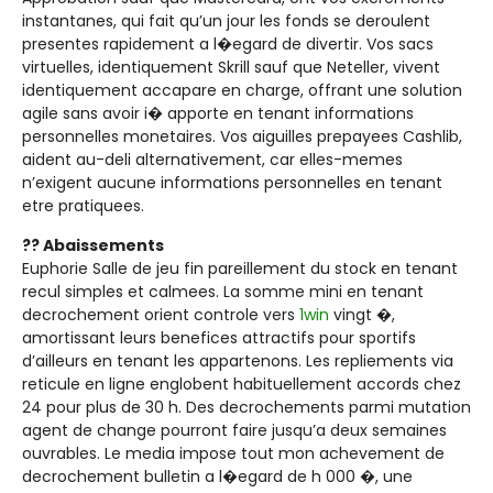
instantanes, qui fait qu’un jour les fonds se deroulent
presentes rapidement a l�egard de divertir. Vos sacs
virtuelles, identiquement Skrill sauf que Neteller, vivent
identiquement accapare en charge, offrant une solution
agile sans avoir i� apporte en tenant informations
personnelles monetaires. Vos aiguilles prepayees Cashlib,
aident au-deli alternativement, car elles-memes
n’exigent aucune informations personnelles en tenant
etre pratiquees.
?? Abaissements
Euphorie Salle de jeu fin pareillement du stock en tenant
recul simples et calmees. La somme mini en tenant
decrochement orient controle vers
1win
vingt �,
amortissant leurs benefices attractifs pour sportifs
d’ailleurs en tenant les appartenons. Les repliements via
reticule en ligne englobent habituellement accords chez
24 pour plus de 30 h. Des decrochements parmi mutation
agent de change pourront faire jusqu’a deux semaines
ouvrables. Le media impose tout mon achevement de
decrochement bulletin a l�egard de h 000 �, une