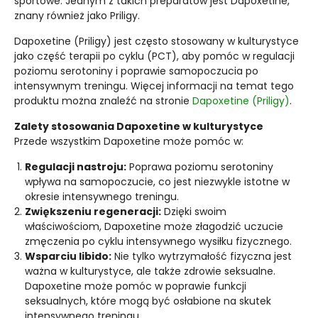
sportowe. Jednym z takich preparatów jest Dapoxetine,
znany również jako Priligy.
Dapoxetine (Priligy) jest często stosowany w kulturystyce
jako część terapii po cyklu (PCT), aby pomóc w regulacji
poziomu serotoniny i poprawie samopoczucia po
intensywnym treningu. Więcej informacji na temat tego
produktu można znaleźć na stronie
Dapoxetine (Priligy)
.
Zalety stosowania Dapoxetine w kulturystyce
Przede wszystkim Dapoxetine może pomóc w:
Regulacji nastroju:
Poprawa poziomu serotoniny
wpływa na samopoczucie, co jest niezwykle istotne w
okresie intensywnego treningu.
Zwiększeniu regeneracji:
Dzięki swoim
właściwościom, Dapoxetine może złagodzić uczucie
zmęczenia po cyklu intensywnego wysiłku fizycznego.
Wsparciu libido:
Nie tylko wytrzymałość fizyczna jest
ważna w kulturystyce, ale także zdrowie seksualne.
Dapoxetine może pomóc w poprawie funkcji
seksualnych, które mogą być osłabione na skutek
intensywnego treningu.