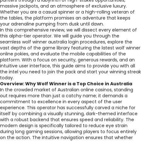
punters through a labyrinth of high-stakes opportunities,
massive jackpots, and an atmosphere of exclusive luxury.
Whether you are a casual spinner or a high-rolling veteran of
the tables, the platform promises an adventure that keeps
your adrenaline pumping from dusk until dawn.
In this comprehensive review, we will dissect every element of
this alpha-tier operator. We will guide you through the
seamless wolf winner australia login procedures, explore the
vast depths of the game library featuring the latest wolf winner
online pokies, and evaluate the mobile capabilities of the
platform. With a focus on security, generous rewards, and an
intuitive user interface, this guide aims to provide you with all
the intel you need to join the pack and start your winning streak
today.
Overview: Why Wolf Winner is a Top Choice in Australia
In the crowded market of Australian online casinos, standing
out requires more than just a catchy name; it demands a
commitment to excellence in every aspect of the user
experience. This operator has successfully carved a niche for
itself by combining a visually stunning, dark-themed interface
with a robust backend that ensures speed and reliability. The
modern design is specifically tailored to reduce eye strain
during long gaming sessions, allowing players to focus entirely
on the action. The intuitive navigation ensures that whether